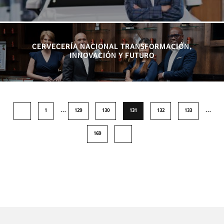
CERVECERÍA NACIONAL TRANSFORMACIÓN,
INNOVACIÓN Y FUTURO
…
…
1
129
130
131
132
133
169