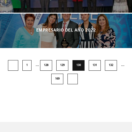
EMPRESARIO DEL AÑO 2022
…
…
1
128
129
130
131
132
169