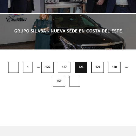
GRUPO SÍLABA – NUEVA SEDE EN COSTA DEL ESTE
…
…
1
126
127
128
129
130
169