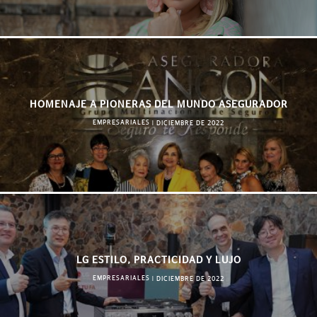
HOMENAJE A PIONERAS DEL MUNDO ASEGURADOR
EMPRESARIALES
|
DICIEMBRE DE 2022
LG ESTILO, PRACTICIDAD Y LUJO
EMPRESARIALES
|
DICIEMBRE DE 2022