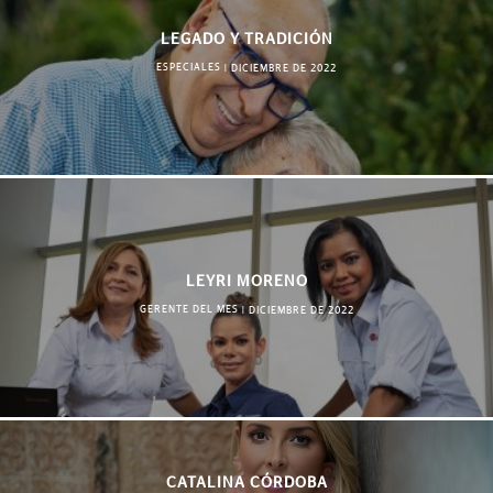
LEGADO Y TRADICIÓN
ESPECIALES
|
DICIEMBRE DE 2022
LEYRI MORENO
GERENTE DEL MES
|
DICIEMBRE DE 2022
CATALINA CÓRDOBA