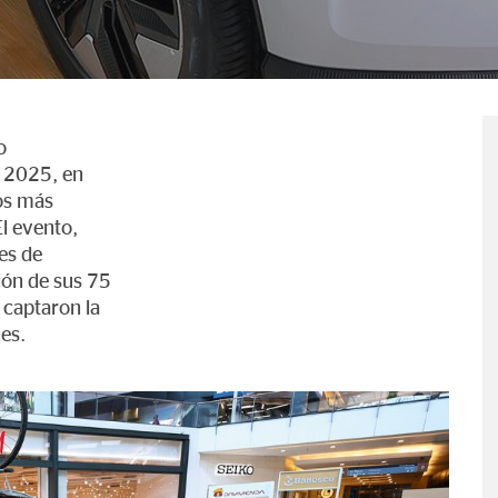
o
w 2025, en
los más
El evento,
es de
ón de sus 75
 captaron la
es.