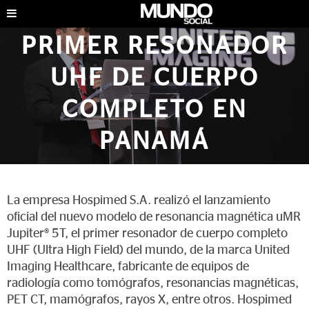
HOSPIMED LANZA EL
PRIMER RESONADOR
UHF DE CUERPO
COMPLETO EN
PANAMÁ
EMPRESARIALES
|
JUNIO DE 2025
La empresa Hospimed S.A. realizó el lanzamiento
oficial del nuevo modelo de resonancia magnética uMR
Jupiter® 5T, el primer resonador de cuerpo completo
UHF (Ultra High Field) del mundo, de la marca United
Imaging Healthcare, fabricante de equipos de
radiología como tomógrafos, resonancias magnéticas,
PET CT, mamógrafos, rayos X, entre otros. Hospimed