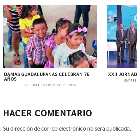
DAMAS GUADALUPANAS CELEBRAN 75
XXII JORNADA
AÑOS
EMPRESAR
CULTURALES
|
OCTUBRE DE 2024
HACER COMENTARIO
Su dirección de correo electrónico no será publicada.