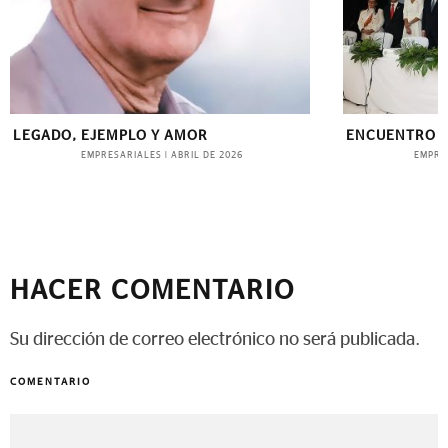
ENCUENTRO HEMISFÉRICO EN PANAMÁ
EL INSTITUTO
CELEBRA 62 A
EMPRESARIALES
|
JULIO DE 2026
MARCANDO LA
NACIONAL
EVE
HACER COMENTARIO
Su dirección de correo electrónico no será publicada.
COMENTARIO