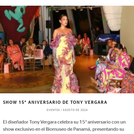
SHOW 15° ANIVERSARIO DE TONY VERGARA
EVENTOS
|
AGOSTO DE 2024
El diseñador Tony Vergara celebra su 15° aniversario con un
show exclusivo en el Biomuseo de Panamá, presentando su