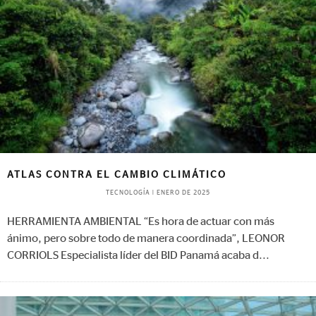
ATLAS CONTRA EL CAMBIO CLIMÁTICO
TECNOLOGÍA
|
ENERO DE 2025
HERRAMIENTA AMBIENTAL “Es hora de actuar con más
ánimo, pero sobre todo de manera coordinada”, LEONOR
CORRIOLS Especialista líder del BID Panamá acaba d
...