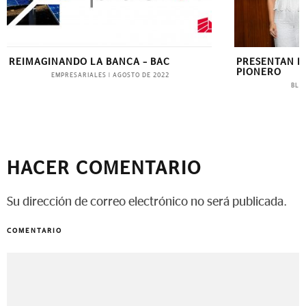
PRESENTAN RESULTADOS DE ESTUDIO
INNOVAR SIN 
PIONERO
EVOLUCIÓN D
HACIA UNA B
BLINK
|
NOVIEMBRE DE 2025
CERCANA
EMPRE
HACER COMENTARIO
Su dirección de correo electrónico no será publicada.
COMENTARIO