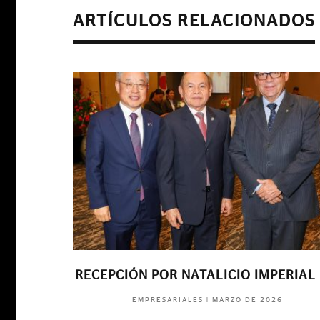
ARTÍCULOS RELACIONADOS
RA
FIESTA NACIONAL DE ESPAÑA
6
|
NOVIEMBRE DE 2024
EMPRESARIALES