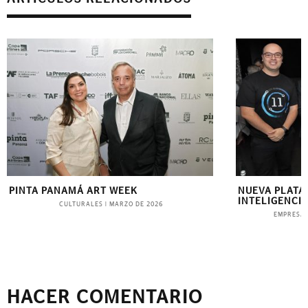
PINTA PANAMÁ ART WEEK
NUEVA PLATA
INTELIGENCIA
CULTURALES
|
MARZO DE 2026
EMPRESAR
HACER COMENTARIO