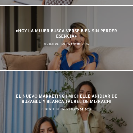
«HOY LA MUJER BUSCA VERSE BIEN SIN PERDER
ESENCIA»
MUJER DE HOY
|
MAYO DE 2026
EL NUEVO MARKETING | MICHELLE ANIDJAR DE
BUZAGLU Y BLANCA TAUREL DE MIZRACHI
GERENTE DEL MES
|
MAYO DE 2026