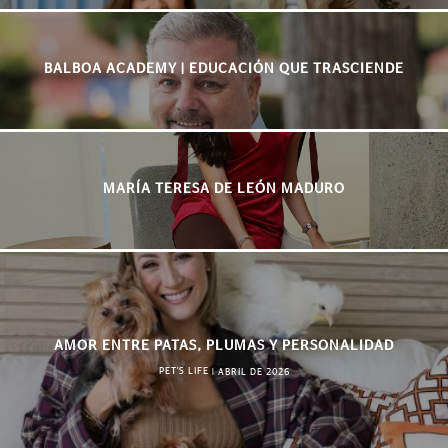
BALBOA ACADEMY | EDUCACIÓN QUE TRASCIENDE
MARÍA TERESA DE LEÓN MADURO
AMOR ENTRE PATAS, PLUMAS Y PERSONALIDAD
PET'S LIFE
|
ABRIL DE 2026