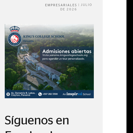
|
JULIO
EMPRESARIALES
DE 2026
 BROWN EN PANAMÁ
ORIGINAL Y
Síguenos en
|
MAYO DE 2026
EVENTOS