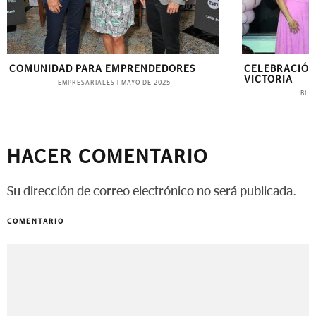
PRENDEDORES
CELEBRACIÓN EN HONOR A ISABELLA 
VICTORIA
MAYO DE 2025
BLINK
|
NOVIEMBRE DE 2024
HACER COMENTARIO
Su dirección de correo electrónico no será publicada.
COMENTARIO