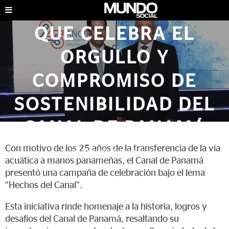
CANAL”, LA CAMPAÑA
QUE CELEBRA EL
ORGULLO Y
COMPROMISO DE
SOSTENIBILIDAD DEL
CANAL DE PANAMÁ
Con motivo de los 25 años de la transferencia de la vía
EMPRESARIALES
|
DICIEMBRE DE 2024
acuática a manos panameñas, el Canal de Panamá
presentó una campaña de celebración bajo el lema
“Hechos del Canal”.
Esta iniciativa rinde homenaje a la historia, logros y
desafíos del Canal de Panamá, resaltando su