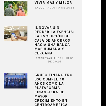
VIVIR MÁS Y MEJOR
|
AGOSTO DE 2026
SALUD
INNOVAR SIN
PERDER LA ESENCIA:
LA EVOLUCIÓN DE
CAJA DE AHORROS
HACIA UNA BANCA
MÁS HUMANA Y
CERCANA
A DE POSESIÓN
LIDERAZGO
|
JULIO
EMPRESARIALES
DE 2026
|
MAYO DE 2025
EMPRESARIALES
EMP
GRUPO FINANCIERO
BSC CUMPLE 10
AÑOS COMO LA
PLATAFORMA
FINANCIERA DE
MAYOR
CRECIMIENTO EN
CENTROAMÉRICA