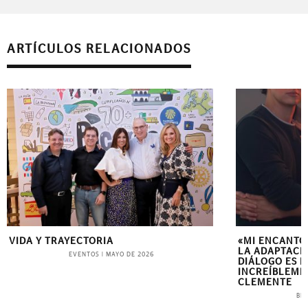
ARTÍCULOS RELACIONADOS
VIDA Y TRAYECTORIA
«MI ENCANTO
LA ADAPTACIÓ
EVENTOS
|
MAYO DE 2026
DIÁLOGO ES R
INCREÍBLEME
CLEMENTE
BL