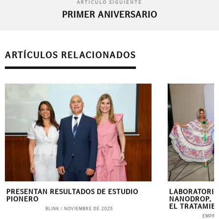
ARTÍCULO SIGUIENTE
PRIMER ANIVERSARIO
ARTÍCULOS RELACIONADOS
PRESENTAN RESULTADOS DE ESTUDIO
LABORATORIO
PIONERO
NANODROP, L
EL TRATAMIE
BLINK
|
NOVIEMBRE DE 2025
EMPRE