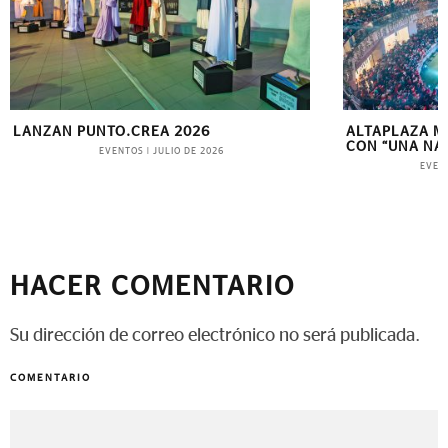
ALTAPLAZA MALL CELEBRA DICIEMBRE
EMPRESARI
CON “UNA NAVIDAD SORPRENDENTE”
EMP
EVENTOS
|
DICIEMBRE DE 2024
HACER COMENTARIO
Su dirección de correo electrónico no será publicada.
COMENTARIO