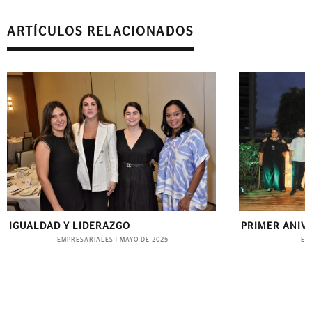
ARTÍCULOS RELACIONADOS
IGUALDAD Y LIDERAZGO
PRIMER ANIV
EMPRESARIALES
EV
|
MAYO DE 2025