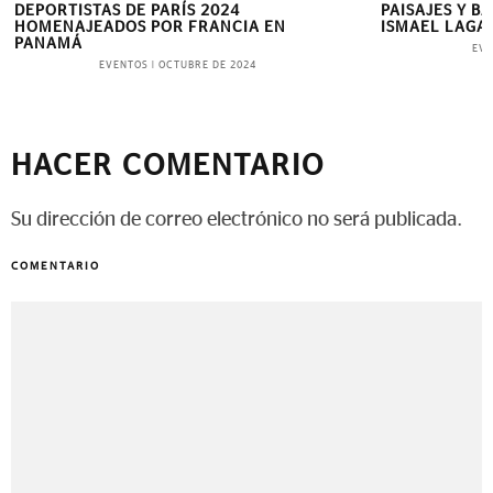
ISTAS DE PARÍS 2024
PAISAJES Y BAILES: LA
AJEADOS POR FRANCIA EN
ISMAEL LAGARES LLEG
Á
EVENTOS
|
MARZO
EVENTOS
|
OCTUBRE DE 2024
HACER COMENTARIO
Su dirección de correo electrónico no será publicada.
COMENTARIO