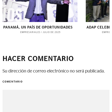
ADAP CELEBRA 75 AÑOS
MÚSICA QUE
EMPRESARIALES
EVE
|
AGOSTO DE 2025
HACER COMENTARIO
Su dirección de correo electrónico no será publicada.
COMENTARIO