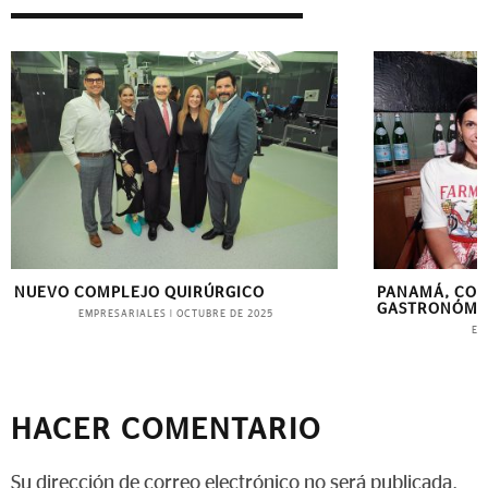
NUEVO COMPLEJO QUIRÚRGICO
PANAMÁ, CO
GASTRONÓMI
EMPRESARIALES
|
OCTUBRE DE 2025
EV
HACER COMENTARIO
Su dirección de correo electrónico no será publicada.