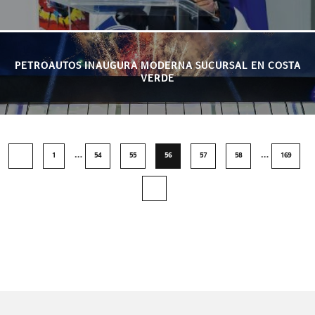
PETROAUTOS INAUGURA MODERNA SUCURSAL EN COSTA
VERDE
…
…
1
54
55
56
57
58
169