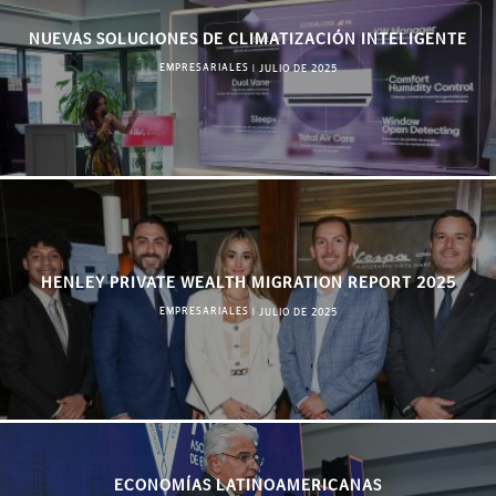
NUEVAS SOLUCIONES DE CLIMATIZACIÓN INTELIGENTE
EMPRESARIALES
|
JULIO DE 2025
HENLEY PRIVATE WEALTH MIGRATION REPORT 2025
EMPRESARIALES
|
JULIO DE 2025
ECONOMÍAS LATINOAMERICANAS