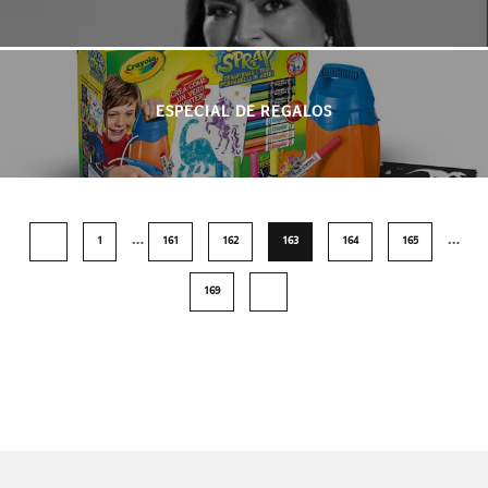
ESPECIAL DE REGALOS
…
…
1
161
162
163
164
165
169